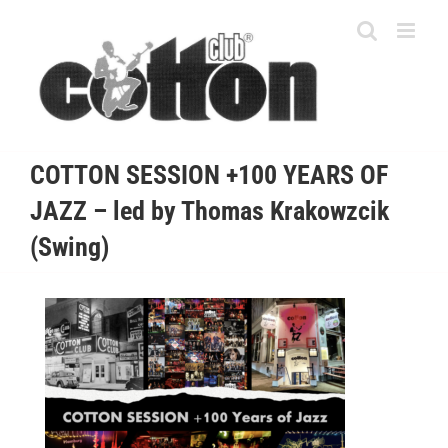
Skip
to
content
COTTON SESSION +100 YEARS OF
JAZZ – led by Thomas Krakowzcik
(Swing)