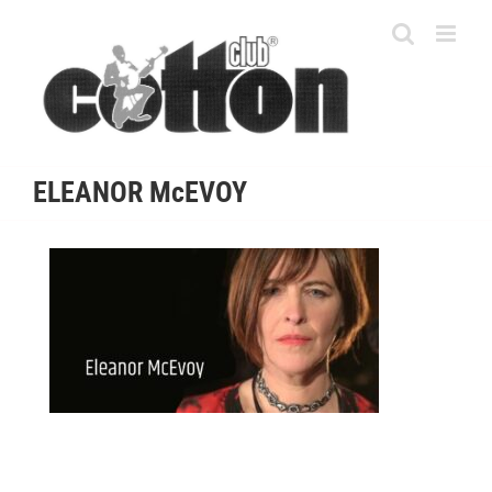
Skip
to
content
ELEANOR McEVOY