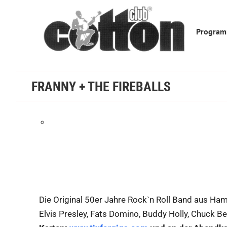
Skip
to
Progra
content
FRANNY + THE FIREBALLS
Die Original 50er Jahre Rock`n Roll Band aus Hamb
Elvis Presley, Fats Domino, Buddy Holly, Chuck Be