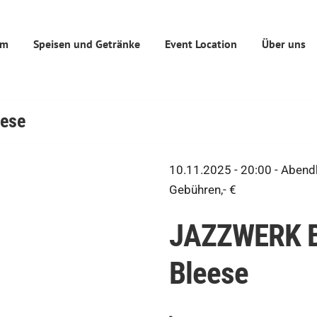
mm
Speisen und Getränke
Event Location
Über uns
eese
10.11.2025 - 20:00 -
Abendk
Gebühren,- €
JAZZWERK BI
Bleese
-