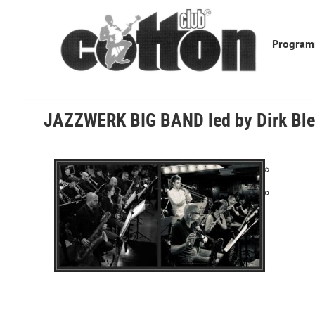
Skip
to
Progra
content
JAZZWERK BIG BAND led by Dirk Bl