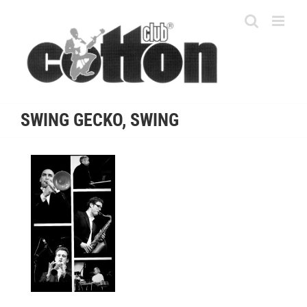
Skip
to
content
SWING GECKO, SWING